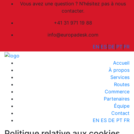
Vous avez une question ? N’hésitez pas à nous
contacter.
+41 31 971 19 88
info@europadesk.com
EN
|
ES
|
DE
|
PT
|
FR
Accueil
À propos
Services
Routes
Commerce
Partenaires
Équipe
Contact
EN
ES
DE
PT
FR
Politique relative aux cookies