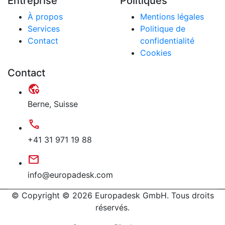
Entreprise
Politiques
À propos
Mentions légales
Services
Politique de
Contact
confidentialité
Cookies
Contact
globe_location_pin
Berne, Suisse
call
+41 31 971 19 88
mail
info@europadesk.com
© Copyright © 2026 Europadesk GmbH. Tous droits
réservés.