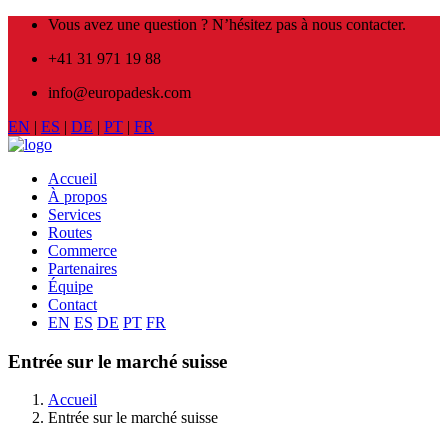
Vous avez une question ? N’hésitez pas à nous contacter.
+41 31 971 19 88
info@europadesk.com
EN
|
ES
|
DE
|
PT
|
FR
Accueil
À propos
Services
Routes
Commerce
Partenaires
Équipe
Contact
EN
ES
DE
PT
FR
Entrée sur le marché suisse
Accueil
Entrée sur le marché suisse